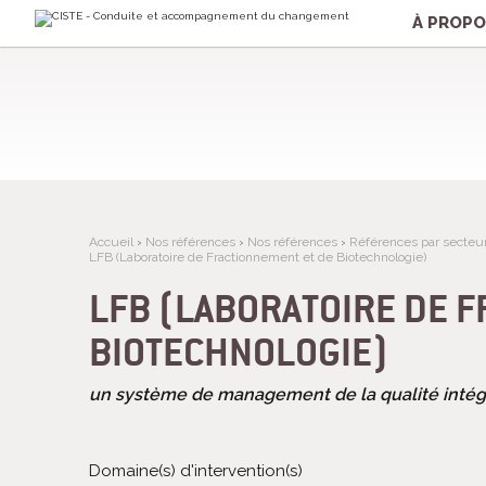
Aller
Outils
au
personnels
À PROP
contenu.
|
Aller
à
la
navigation
Accueil
›
Nos références
›
Nos références
›
Références par secteur 
LFB (Laboratoire de Fractionnement et de Biotechnologie)
LFB (LABORATOIRE DE F
BIOTECHNOLOGIE)
un système de management de la qualité intég
Domaine(s) d'intervention(s)