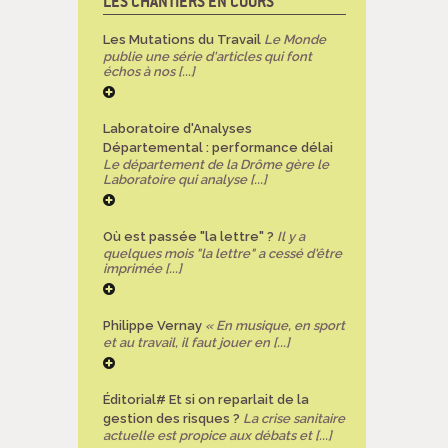
LES CHANTIERS EN COURS
Les Mutations du Travail
Le Monde
publie une série d'articles qui font
échos à nos [...]
Laboratoire d'Analyses
Départemental : performance délai
Le département de la Drôme gère le
Laboratoire qui analyse [...]
Où est passée "la lettre" ?
Il y a
quelques mois "la lettre" a cessé d'être
imprimée [...]
Philippe Vernay
« En musique, en sport
et au travail, il faut jouer en [...]
Éditorial# Et si on reparlait de la
gestion des risques ?
La crise sanitaire
actuelle est propice aux débats et [...]