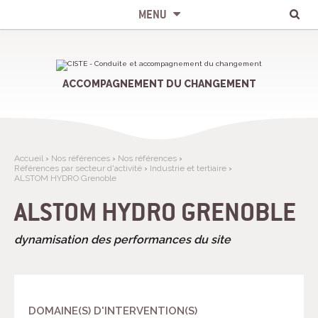
Chercher par
Recherche
Aller
Outils
avancée…
au
personnels
MENU
contenu.
|
Aller
à
la
navigation
ACCOMPAGNEMENT DU CHANGEMENT
Accueil
›
Nos références
›
Nos références
›
Références par secteur d'activité
›
Industrie et tertiaire
›
ALSTOM HYDRO Grenoble
ALSTOM HYDRO GRENOBLE
dynamisation des performances du site
DOMAINE(S) D'INTERVENTION(S)