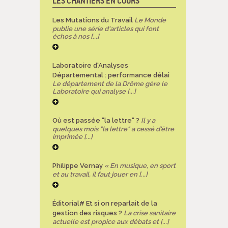
LES CHANTIERS EN COURS
Les Mutations du Travail
Le Monde
publie une série d'articles qui font
échos à nos [...]
Laboratoire d'Analyses
Départemental : performance délai
Le département de la Drôme gère le
Laboratoire qui analyse [...]
Où est passée "la lettre" ?
Il y a
quelques mois "la lettre" a cessé d'être
imprimée [...]
Philippe Vernay
« En musique, en sport
et au travail, il faut jouer en [...]
Éditorial# Et si on reparlait de la
gestion des risques ?
La crise sanitaire
actuelle est propice aux débats et [...]