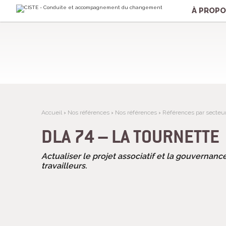
Aller
Outils
au
personnels
À PROP
contenu.
|
Aller
à
la
navigation
Accueil
›
Nos références
›
Nos références
›
Références par secteur 
DLA 74 – LA TOURNETTE
Actualiser le projet associatif et la gouvernanc
travailleurs.