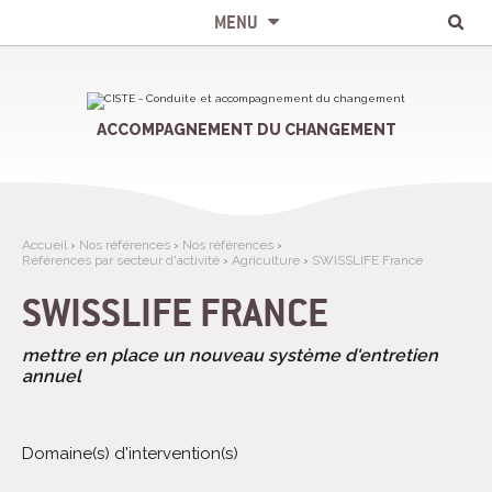
Chercher par
Recherche
Aller
Outils
avancée…
au
personnels
MENU
contenu.
|
Aller
à
la
navigation
ACCOMPAGNEMENT DU CHANGEMENT
Accueil
›
Nos références
›
Nos références
›
Références par secteur d'activité
›
Agriculture
›
SWISSLIFE France
SWISSLIFE FRANCE
mettre en place un nouveau système d'entretien
annuel
Domaine(s) d'intervention(s)