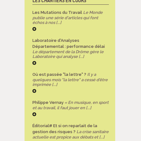
LES CHANTIERS EN COURS
Les Mutations du Travail
Le Monde
publie une série d'articles qui font
échos à nos [...]
Laboratoire d'Analyses
Départemental : performance délai
Le département de la Drôme gère le
Laboratoire qui analyse [...]
Où est passée "la lettre" ?
Il y a
quelques mois "la lettre" a cessé d'être
imprimée [...]
Philippe Vernay
« En musique, en sport
et au travail, il faut jouer en [...]
Éditorial# Et si on reparlait de la
gestion des risques ?
La crise sanitaire
actuelle est propice aux débats et [...]