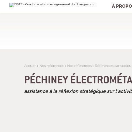
Aller
Outils
au
personnels
À PROP
contenu.
|
Aller
à
la
navigation
Accueil
›
Nos références
›
Nos références
›
Références par secteur 
PÉCHINEY ÉLECTROMÉTA
assistance à la réflexion stratégique sur l'activ