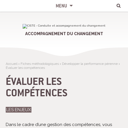
Chercher par
Recherche
Aller
Outils
avancée…
au
personnels
MENU
contenu.
|
Aller
à
la
navigation
ACCOMPAGNEMENT DU CHANGEMENT
Accueil
›
Fiches méthodologiques
›
Développer la performance pérenne
›
Évaluer les compétences
ÉVALUER LES
COMPÉTENCES
LES ENJEUX
Dans le cadre d’une gestion des compétences, vous