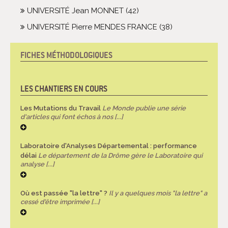
UNIVERSITÉ Jean MONNET (42)
UNIVERSITÉ Pierre MENDES FRANCE (38)
FICHES MÉTHODOLOGIQUES
NAVIGATION
LES CHANTIERS EN COURS
Les Mutations du Travail
Le Monde publie une série
d'articles qui font échos à nos [...]
Laboratoire d'Analyses Départemental : performance
délai
Le département de la Drôme gère le Laboratoire qui
analyse [...]
Où est passée "la lettre" ?
Il y a quelques mois "la lettre" a
cessé d'être imprimée [...]