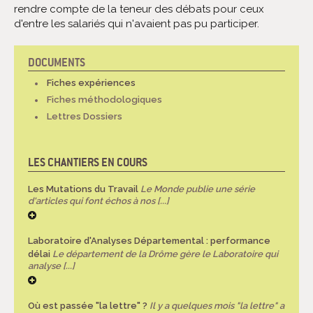
rendre compte de la teneur des débats pour ceux
d'entre les salariés qui n'avaient pas pu participer.
DOCUMENTS
NAVIGATION
Fiches expériences
Fiches méthodologiques
Lettres Dossiers
LES CHANTIERS EN COURS
Les Mutations du Travail
Le Monde publie une série
d'articles qui font échos à nos [...]
Laboratoire d'Analyses Départemental : performance
délai
Le département de la Drôme gère le Laboratoire qui
analyse [...]
Où est passée "la lettre" ?
Il y a quelques mois "la lettre" a