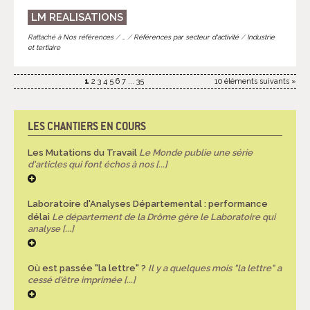
LM REALISATIONS
Rattaché à
Nos références
/
…
/
Références par secteur d'activité
/
Industrie
et tertiaire
1
2
3
4
5
6
7
...
35
10 éléments suivants »
LES CHANTIERS EN COURS
Les Mutations du Travail
Le Monde publie une série
d'articles qui font échos à nos [...]
Laboratoire d'Analyses Départemental : performance
délai
Le département de la Drôme gère le Laboratoire qui
analyse [...]
Où est passée "la lettre" ?
Il y a quelques mois "la lettre" a
cessé d'être imprimée [...]