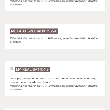
Rattaché à
Nos références
/
…
/
Références par secteur d'activité
/
Industrie
et tertiaire
METAUX SPECIAUX MSSA
Rattaché à
Nos références
/
…
/
Références par secteur d'activité
/
Industrie
et tertiaire
LM RÉALISATIONS
accompagnement d’une entreprise dans une démarche de marketing
relationnel auprès de ses clients
Rattaché à
Nos références
/
…
/
Références par secteur d'activité
/
Industrie
et tertiaire