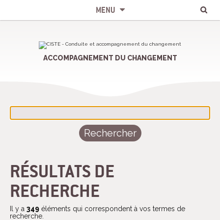
Chercher par
Recherche
Aller
Outils
avancée…
au
personnels
MENU
contenu.
|
Aller
à
la
navigation
ACCOMPAGNEMENT DU CHANGEMENT
RÉSULTATS DE
RECHERCHE
Il y a
349
éléments qui correspondent à vos termes de
recherche.