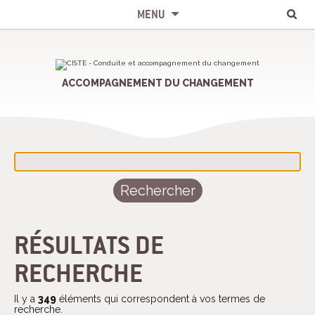
Chercher par
Recherche
Aller
Outils
avancée…
au
personnels
MENU
contenu.
|
Aller
à
la
navigation
ACCOMPAGNEMENT DU CHANGEMENT
RÉSULTATS DE
RECHERCHE
Il y a
349
éléments qui correspondent à vos termes de
recherche.