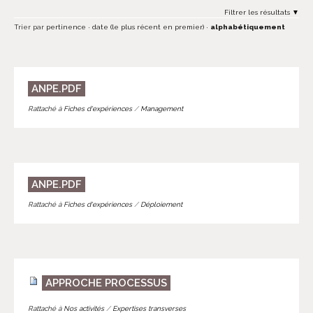
Filtrer les résultats
Trier par
pertinence
·
date (le plus récent en premier)
·
alphabétiquement
ANPE.PDF
Rattaché à
Fiches d'expériences
/
Management
ANPE.PDF
Rattaché à
Fiches d'expériences
/
Déploiement
APPROCHE PROCESSUS
Rattaché à
Nos activités
/
Expertises transverses