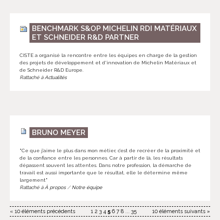
BENCHMARK S&OP MICHELIN RDI MATÉRIAUX
ET SCHNEIDER R&D PARTNER
CISTE a organisé la rencontre entre les équipes en charge de la gestion
des projets de développement et d'innovation de Michelin Matériaux et
de Schneider R&D Europe.
Rattaché à
Actualités
BRUNO MEYER
"Ce que j’aime le plus dans mon métier, c’est de recréer de la proximité et
de la confiance entre les personnes. Car à partir de là, les résultats
dépassent souvent les attentes. Dans notre profession, la démarche de
travail est aussi importante que le résultat, elle le détermine même
largement"
Rattaché à
À propos
/
Notre équipe
« 10 éléments précédents
1
2
3
4
5
6
7
8
...
35
10 éléments suivants »